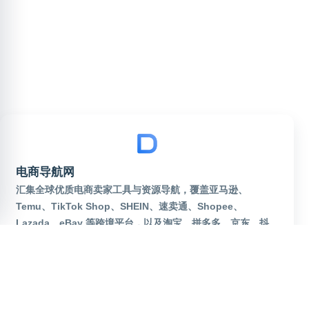
电商导航网
汇集全球优质电商卖家工具与资源导航，覆盖亚马逊、
Temu、TikTok Shop、SHEIN、速卖通、Shopee、
Lazada、eBay 等跨境平台，以及淘宝、拼多多、京东、抖
音电商等国内热门平台。实时更新运营工具、货源批发、补单
资源、美工设计、AI选品、广告投放、物流海外仓、独立站建
站等网址大全。一站式服务电商卖家，出海运营从这里起步！
robots
sitemap