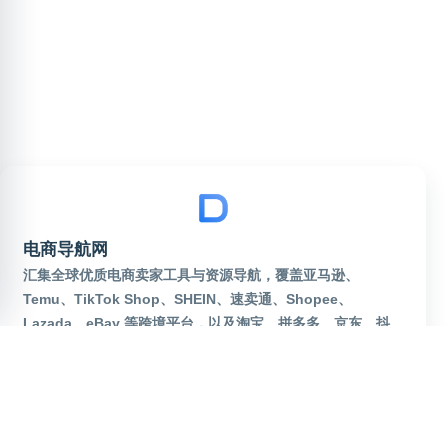
电商导航网
汇集全球优质电商卖家工具与资源导航，覆盖亚马逊、
Temu、TikTok Shop、SHEIN、速卖通、Shopee、
Lazada、eBay 等跨境平台，以及淘宝、拼多多、京东、抖
音电商等国内热门平台。实时更新运营工具、货源批发、补单
资源、美工设计、AI选品、广告投放、物流海外仓、独立站建
站等网址大全。一站式服务电商卖家，出海运营从这里起步！
robots
sitemap