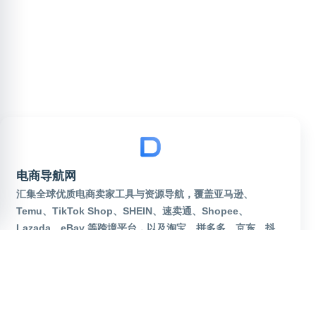
电商导航网
汇集全球优质电商卖家工具与资源导航，覆盖亚马逊、
Temu、TikTok Shop、SHEIN、速卖通、Shopee、
Lazada、eBay 等跨境平台，以及淘宝、拼多多、京东、抖
音电商等国内热门平台。实时更新运营工具、货源批发、补单
资源、美工设计、AI选品、广告投放、物流海外仓、独立站建
站等网址大全。一站式服务电商卖家，出海运营从这里起步！
robots
sitemap