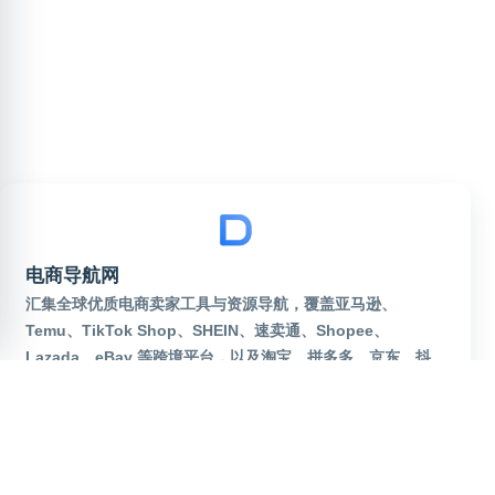
电商导航网
汇集全球优质电商卖家工具与资源导航，覆盖亚马逊、
Temu、TikTok Shop、SHEIN、速卖通、Shopee、
Lazada、eBay 等跨境平台，以及淘宝、拼多多、京东、抖
音电商等国内热门平台。实时更新运营工具、货源批发、补单
资源、美工设计、AI选品、广告投放、物流海外仓、独立站建
站等网址大全。一站式服务电商卖家，出海运营从这里起步！
robots
sitemap