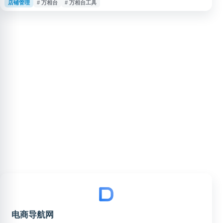
店铺管理
# 万相台
# 万相台工具
价透视等功能，帮助商家快速获取竞品信息和市场洞察。 核心功能包括万相
台无界版的批量操作支持，可实现批量推广、批量添加关键词等自动化操作，
显著减少重复性手工劳动。插件还提供关键词优化建议和数据分析工具，辅助
商家制定推广策略和优
电商导航网