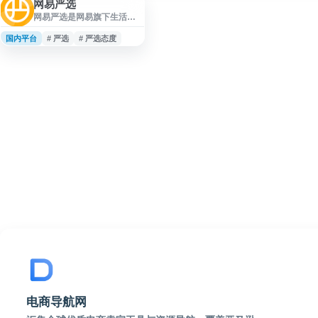
网易严选
网易严选是网易旗下生活方
式电商平台，围绕居家、厨
房、饮食、个护、服饰等日
国内平台
# 严选
# 严选态度
常消费场景提供甄选商品。
平台强调对产地、工艺和原
材料的把关，面向用户提供
家居生活用品、食品饮料及
相关消费品选择，适合需要
了解网易严选商品与服务入
口的用户访问。
电商导航网