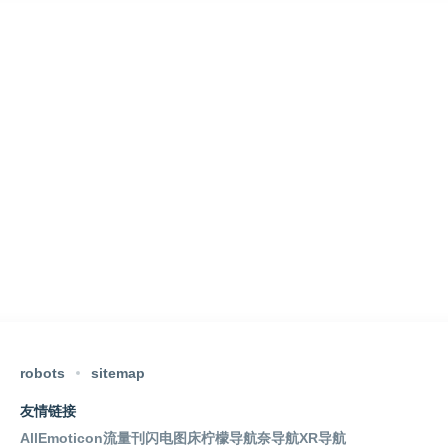
robots
sitemap
友情链接
AllEmoticon
流量刊
闪电图床
柠檬导航
奈导航
XR导航