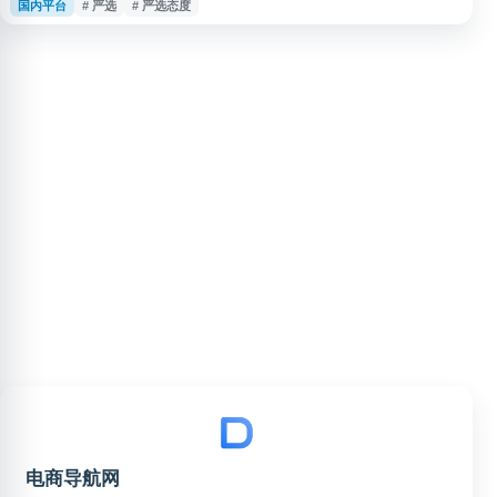
国内平台
# 严选
# 严选态度
用户提供家居生活用品、食品饮料及相关消费品选择，适合需要了解网易严选
商品与服务入口的用户访问。
电商导航网