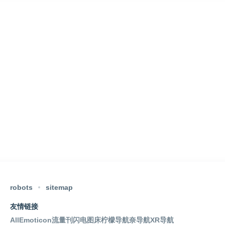
robots
sitemap
友情链接
AllEmoticon
流量刊
闪电图床
柠檬导航
奈导航
XR导航