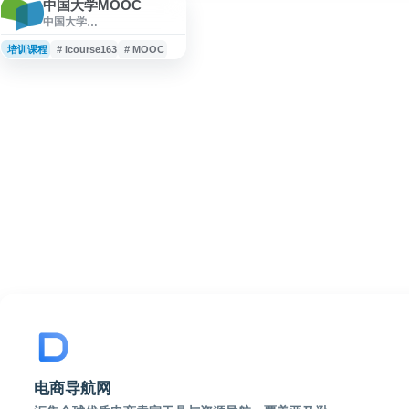
中国大学MOOC
中国大学
MOOC（icourse163）是由
爱课程网与网易云课堂合作
培训课程
# icourse163
# MOOC
推出的中文在线学习平台，
提供来自国内高校的MOOC
课程、大学公开课和视频公
开课资源。平台涵盖多学科
课程内容，支持在线学习、
课程考核与认证证书申请，
适合学生、职场人士及希望
提升知识技能的学习者使
用。
电商导航网