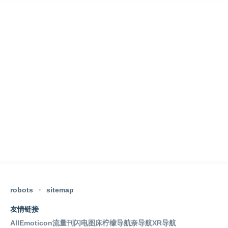
robots
sitemap
友情链接
AllEmoticon
流量刊
闪电图床
柠檬导航
奈导航
XR导航