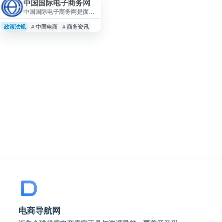
中国国际电子商务网
中国国际电子商务网是面向
电子商务领域的信息服务网
站，聚焦行业资讯、政策动
政策法规
# 中国电商
# 商务资讯
态、市场信息与相关服务内
容，为企业、从业者及关注
电子商务发展的用户提供参
考。网站可用于了解电子商
务行业发展趋势、相关政策
信息和市场动态，是电子商
务信息查询与行业观察的入
口之一。
电商导航网