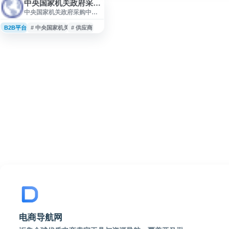
中央国家机关政府采购中心
中央国家机关政府采购中心
电子卖场是面向中央国家机
关政府采购活动的在线服务
B2B平台
# 中央国家机关
# 供应商
平台，提供政府采购相关商
品浏览、交易管理、采购信
息查询等功能。平台围绕规
范化采购流程建设，服务采
购人、供应商及相关单位，
便于用户了解电子卖场商
品、供应信息和政府采购业
务办理入口。
电商导航网