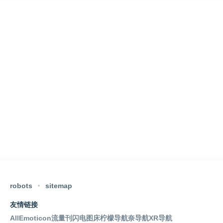
robots
sitemap
友情链接
AllEmoticon
流量刊
闪电图床
柠檬导航
奈导航
XR导航