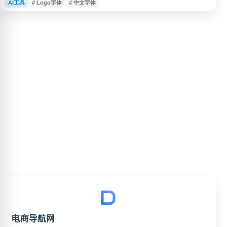
AI工具
# Logo字体
# 中文字体
版人员、品牌视觉从业者及字体爱好者在海报、Logo、截图、包装等场景中
识别中文或英文字体，辅助完成字体查询、字体对比和设计参考。
电商导航网