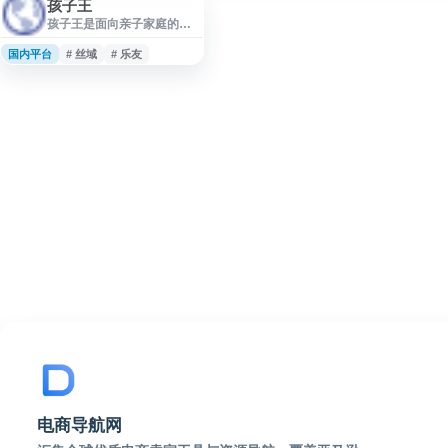
孩子王
孩子王是面向亲子家庭的全
渠道服务平台，提供母婴用
品、奶粉、纸尿裤、辅食、
国内平台
# 丝域
# 乐友
童装童鞋、儿童玩具、童车
童床等商品服务，并覆盖孕
产、育儿、成长陪伴及亲子
互动等场景。平台结合数字
化门店、会员体系和育儿顾
问服务，满足家庭从孕期到
儿童成长阶段的多元需求。
电商导航网