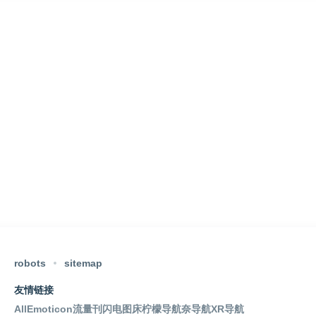
robots
sitemap
友情链接
AllEmoticon
流量刊
闪电图床
柠檬导航
奈导航
XR导航