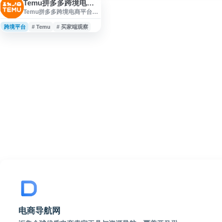
Temu拼多多跨境电商平台
Temu拼多多跨境电商平台
（www.temu.com）是拼多
多系跨境电商平台的官方买
跨境平台
# Temu
# 买家端观察
家端入口，适合跨境卖家、
源头工厂、产业带供应链和
选品团队观察海外市场需
求。通过 Temu 前台商品、
类目结构、价格区间、促销
展示和买家体验，可辅助判
断低价高性价比商品的竞争
情况、海外消费偏好及品类
机会。卖家入驻、招商规则
和后台操作应以官方渠道为
准。
电商导航网