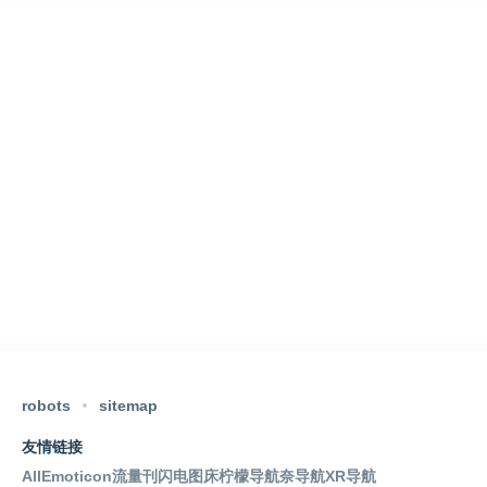
robots
sitemap
友情链接
AllEmoticon
流量刊
闪电图床
柠檬导航
奈导航
XR导航