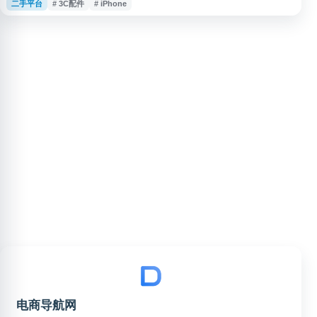
二手平台
# 3C配件
# iPhone
一验、真机实拍、售后服务及 7 天无理由退货，支持花呗分期、白条支付和组
合支付等方式，适合用户选购高成色二手数码设备。
电商导航网