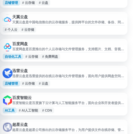
店铺管理
# 云存储
# 云盘
友、同事之间的信息交流，适合需要免费网盘、网络U盘或企业网盘基础存储
功能的用户使用。
天翼云盘
天翼云盘是中国电信推出的云存储服务，提供跨平台的文件存储、备份、同步
及分享功能。平台提供免费60G起步空间且可通过任务扩容，支持上传下载不
# 个人云
# 云存储
限速，依托电信基础设施保障数据传输稳定性。主要功能包括群空间团队协
作、自动备份手机照片视频、外链分享等。适用于个人用户日常文件管理，以
及电商卖家存储产品素材、设计文件、销售数据等商业资料。支持多终端同步
访问，可按文件夹分类
百度网盘
百度网盘是百度推出的个人云存储与文件管理服务，支持图片、文档、音视频
等多类型文件的上传备份、在线查看、分享与下载。用户可通过电脑、手机、
自动化工具
# 云存储
# 免费网盘
电视等多终端访问和同步文件，适用于资料存储、文件传输、资源分享、离线
下载等场景。
迅雷云盘
迅雷云盘是迅雷提供的在线云存储与文件管理服务，面向用户提供网盘空间、
文件上传下载、在线预览、资源保存与多端同步等功能。用户可通过网页或相
店铺管理
# 云存储
# 云盘
关客户端管理个人文件，适用于资料备份、文件中转、影音资源整理和跨设备
访问等场景。作为迅雷生态中的云盘产品，迅雷云盘结合其传输与资源管理能
力，为用户提供便捷的个人云端存储体验。
百度智能云
百度智能云是百度旗下云计算与人工智能服务平台，面向企业和开发者提供云
服务器、云数据库、对象存储、CDN、物联网、域名注册等基础云服务，以及
AI工具
# AI人工智能
# CDN
大数据、AI 人工智能、文心大模型等云智一体能力，支持应用部署、数据处
理和产业智能化转型。
超星云盘
超星云盘是超星公司推出的云存储服务平台，为用户提供文件在线存储、管理