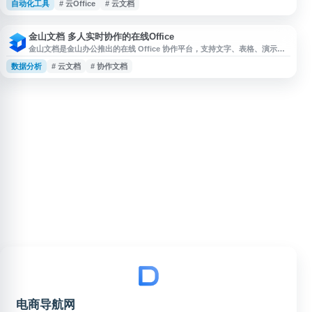
自动化工具
# 云Office
# 云文档
心办公套件，适合团队跨地域、多终端协同办公。 石墨文档的核心优势在于
统一管理和高效协作：团队成员可同时编辑同一文件，避免版本混乱和信息断
层；云端存储确保资料随时可查，支持跨设备访问；在线表格适合运营台账、
数据跟踪等场景
金山文档 多人实时协作的在线Office
金山文档是金山办公推出的在线 Office 协作平台，支持文字、表格、演示、
表单等多种文档类型的在线编辑与管理。用户可通过链接分享文档，进行多人
数据分析
# 云文档
# 协作文档
实时协作、权限控制、历史版本查看和云端存储，适用于团队办公、项目管
理、资料整理、数据收集等场景。
电商导航网