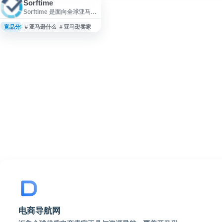
Sorftime
Sorftime 是面向全球亚马逊
卖家的选品分析平台，数据
覆盖亚马逊全球 14 个站点。
竞品分析
# 亚马逊什么好卖
# 亚马逊卖家工具
平台基于大数据和智能算
法，为卖家提供市场分析、
竞品研究、选品决策等运营
工具，帮助识别市场机会和
风险。通过可视化数据报
告，卖家可快速了解产品竞
争态势、销售趋势和市场潜
力。目前服务超过 50 万客
户，覆盖 48 个国家和地区，
适合跨境电商从业者进行产
品研究和市场洞察。
电商导航网