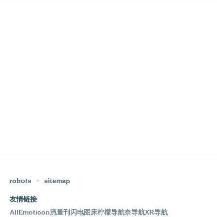
robots
sitemap
友情链接
AllEmoticon
流量刊
闪电图床
柠檬导航
奈导航
XR导航