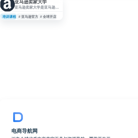
亚马逊卖家大学
亚马逊卖家大学是亚马逊官
方面向新老卖家提供的卖家
教育与培训平台，涵盖卖家
培训课程
# 亚马逊官方
# 全球开店
百科、官方直播、官方讲堂
及亚太区卖家培训中心等内
容。平台围绕亚马逊全球开
店、店铺运营、选品、物
流、广告、合规等卖家全生
命周期主题，提供免费与付
费课程资源，帮助卖家系统
学习跨境电商知识并提升亚
马逊业务运营能力。
电商导航网