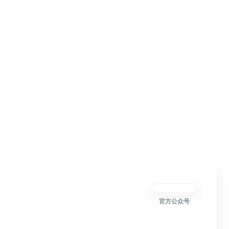
官方公众号