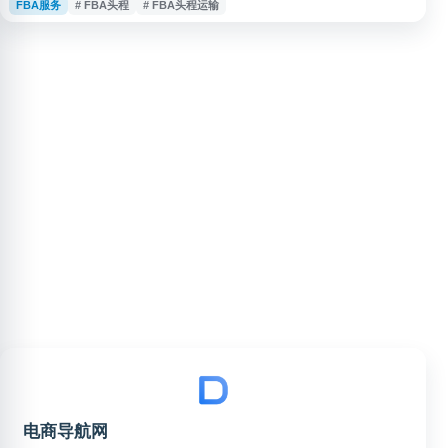
FBA服务
# FBA头程
# FBA头程运输
输、海运、空运和快递服务，支持拼箱 DDP、整柜 DDU、双清包税到门等方
案，并提供海外仓中转、暂存、贴标等配套服务，适合亚马逊卖家及跨境电商
企业查询物流渠道与头程运输服务。
电商导航网