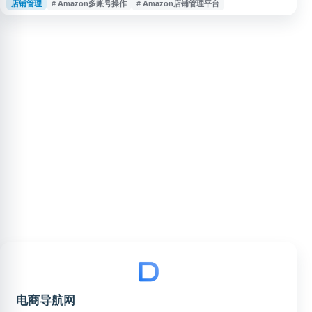
店铺管理
# Amazon多账号操作
# Amazon店铺管理平台
立站等平台。其功能聚焦多店铺登录环境隔离、账号权限管理、团队协作和运
营流程规范，帮助卖家降低多账号操作中的环境混用与管理风险。跨境卫士也
关注跨境电商自动化、RPA 和数字员工等提效场景，适
电商导航网