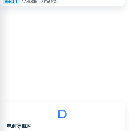
主图设计
# AI生成图
# 产品渲染
大规模产品图片的制作，显著提升内容生产效率。 Presti AI 主要服务对象包
括零售商、电商平台和制造商，目前已获得全球超过 400 家企业客户的信赖。
平台通过人工智能技术，帮助企业快速生成符合商业标准的产
电商导航网