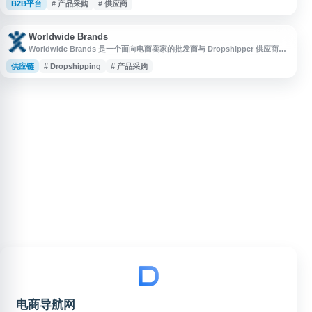
B2B平台
# 产品采购
# 供应商
原片玻璃、设备耗材等领域。网站可帮助用户了解玻璃行业动态、查找供应商
与产品信息，适合玻璃生产、加工、贸易及采购相关人员参考使用。
Worldwide Brands
Worldwide Brands 是一个面向电商卖家的批发商与 Dropshipper 供应商目
录平台，提供经过认证和审核的合法供应商信息，帮助用户查找可用于在线销
供应链
# Dropshipping
# 产品采购
售的真实批发渠道。网站重点筛选无中间商、无诈骗风险的供应商资源，适用
于希望开展网店采购、跨境电商、代发货和产品选品的卖家参考使用。
电商导航网