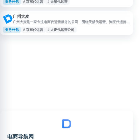
业务外包
# 京东代运营
# 天猫代运营
宝美工外包及新媒体运营等服务，面向电商商家提供运营支持与推广解决方
案。
广州大麦
广州大麦是一家专注电商代运营服务的公司，围绕天猫代运营、淘宝代运营、
京东代运营等业务，提供电商运营、推广投放、数据服务、直播运营、内容营
业务外包
# 京东代运营
# 大麦代运营公司
销、客服支持等一站式解决方案。网站展示其在天猫入驻、天猫国际运营、淘
宝运营等领域的服务内容，适合有电商渠道建设和店铺运营需求的企业了解合
作信息。
电商导航网