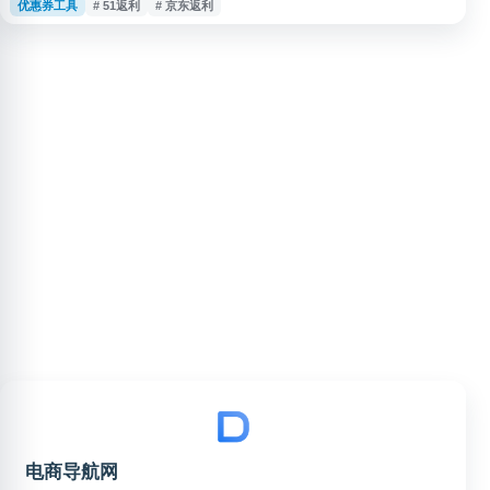
优惠券工具
# 51返利
# 京东返利
务、学习等领域，支持用户在淘宝、京东等相关商城及商户消费时查询优惠与
返利信息，适合关注网购省钱、优惠导购和消费返现的用户参考使用。
电商导航网