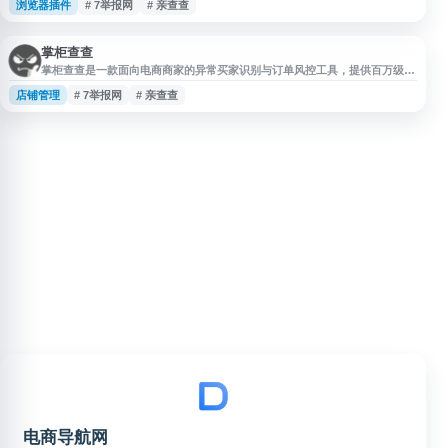
浏览器插件
# 7举报网
# 亲查查
及异常账号。平台基于电商异常买家数据库，支持天猫、淘宝、京东、拼多多
等多个主流电商平台，适用于订单风控、淘宝查号、旺旺号查询、信誉查询等
场景，并提供免费试用。
掌柜查查
掌柜查查是一款面向电商商家的异常买家识别与订单风控工具，提供百万级电
商异常买家数据库，并通过浏览器插件对店铺订单进行自动甄别、过滤和风险
店铺管理
# 7举报网
# 亲查查
提示，帮助商家排查恶意买家、职业打假人及可疑账号。平台支持淘宝、天
猫、京东、拼多多等主流电商平台，适用于店铺日常运营、买家信誉查询和订
单风险管理。
电商导航网