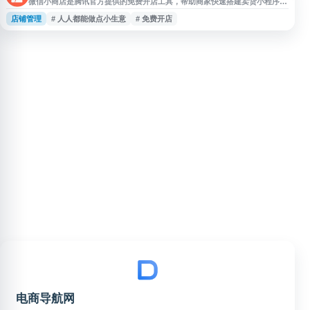
微信小商店是腾讯官方提供的免费开店工具，帮助商家快速搭建卖货小程序。
无需编程开发，个人和企业均可注册使用，适合没有技术能力的中小商家和个
店铺管理
# 人人都能做点小生意
# 免费开店
体经营者。平台提供完整的电商功能，包括商品上架、订单管理、在线支付、
物流跟踪等核心服务，支持直播带货、营销推广等多种经营方式。依托微信生
态，商家可直接触达微信用户，通过社交传播快速获客。微信小商店降低了电
商创业门槛，让普通人
电商导航网