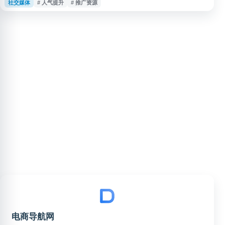
社交媒体
# 人气提升
# 推广资源
资源及相关服务信息的用户访问，可用于查看平台功能、服务范围和使用方
式。
电商导航网