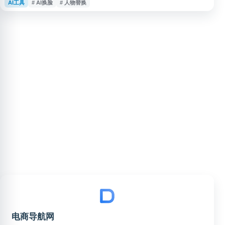
AI工具
# AI换脸
# 人物替换
理能力，适合用于社交媒体素材、创意设计、头像制作及日常图片优化等场
景。用户可通过网页访问相关功能，提升图像编辑效率。
电商导航网