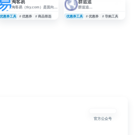
淘客易
群追追
淘客易（tky.com）是面向淘
群追追
宝客从业者的优惠券数据与
（tb.qunzhuizhui.com）是
选单服务平台，提供全网淘
一个以“群追追”为主题的在
优惠券工具
# 优惠券
# 商品筛选
优惠券工具
# 优惠券
# 导购工具
客优惠券信息汇总、社群采
线服务网站，提供相关功能
集、招商选单及跑单相关工
入口与信息展示。用户可通
具，帮助淘宝客进行商品数
过本站访问其官方页面，了
据筛选、推广资源整理和运
解平台服务内容、使用方式
营效率提升。适合淘宝客推
及相关更新信息，适合需要
广、淘客联盟运营及电商优
查找群追追网站地址与基础
惠券选品场景参考使用。
资料的用户参考。
官方公众号