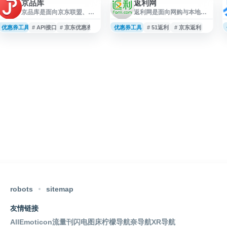
京品库
返利网
京品库是面向京东联盟、京
返利网是面向网购与本地生
挑客和京粉用户的京东导购
活消费的导购返利平台，提
推广服务平台，提供京东优
供商城导购、优惠信息、购
优惠券工具
# API接口
# 京东优惠券
优惠券工具
# 51返利
# 京东返利
惠券精选、领券优惠信息、
物返利、海淘返利及多场景
实时发单内容和推广相关工
消费服务。平台合作覆盖电
具。网站支持京东发单、发
商、旅行、票务、学习等领
单机器人、API 接口及推客系
域，支持用户在淘宝、京东
统等功能，帮助用户获取商
等相关商城及商户消费时查
品优惠资源并提升京东联盟
询优惠与返利信息，适合关
推广与发品效率。
注网购省钱、优惠导购和消
费返现的用户参考使用。
robots
sitemap
友情链接
AllEmoticon
流量刊
闪电图床
柠檬导航
奈导航
XR导航