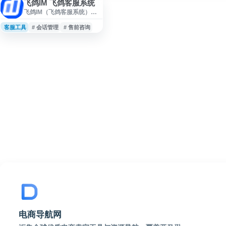
飞鸽IM 飞鸽客服系统
飞鸽IM（飞鸽客服系统）是
抖音电商相关商家用于在线
客服与用户沟通的服务平
客服工具
# 会话管理
# 售前咨询
台，支持商家处理售前咨
询、售后问题、订单沟通等
客服场景。平台面向电商经
营者提供即时消息接待、会
话管理和客户服务协作能
力，帮助商家提升咨询响应
效率与店铺服务管理水平。
电商导航网