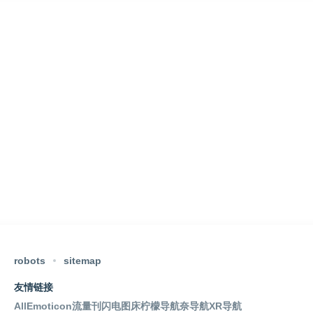
robots
sitemap
友情链接
AllEmoticon
流量刊
闪电图床
柠檬导航
奈导航
XR导航