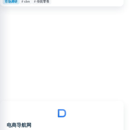
市场调研
# cbn
# 传统零售
告、行业资讯、数据指数、活动、视频及直播等内容。网站面向品牌企业和行
业从业者，聚合新消费、零售、营销传播、商业公关等领域信息，支持消费趋
势洞察、行业研究与市场决策参考。
电商导航网