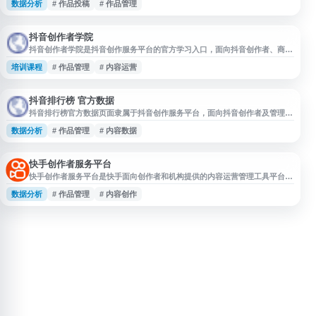
数据分析
# 作品投稿
# 作品管理
账号与作品数据、管理发布内容、处理粉丝互动，并支持机构进行创作者协作
与运营管理，适合抖音内容创作、账号运营和数据分析使用。
抖音创作者学院
抖音创作者学院是抖音创作服务平台的官方学习入口，面向抖音创作者、商家
号、达人团队和管理机构，提供创作规则、内容运营、投稿规范、账号管理、
培训课程
# 作品管理
# 内容运营
作品优化和数据分析等相关课程与指引。平台依托抖音创作者中心能力，适合
短视频运营、电商内容种草、直播预热和账号矩阵团队用于学习平台规则、复
盘内容表现、提升创作与运营效率。
抖音排行榜 官方数据
抖音排行榜官方数据页面隶属于抖音创作服务平台，面向抖音创作者及管理机
构提供排行榜与数据参考服务。平台支持授权管理、内容管理、互动管理、数
数据分析
# 作品管理
# 内容数据
据管理、作品管理等功能，帮助用户了解抖音内容表现、创作趋势及运营数
据，适合创作者进行账号运营、内容分析和投稿管理。
快手创作者服务平台
快手创作者服务平台是快手面向创作者和机构提供的内容运营管理工具平台，
支持高清视频上传、作品管理、数据分析、内容生产辅助等功能。平台结合快
数据分析
# 作品管理
# 内容创作
手生态资源与热点趋势信息，帮助用户了解内容表现、优化创作方向、提升账
号运营效率，适用于短视频创作者、MCN 机构及相关内容运营人员使用。