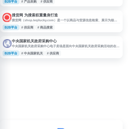
B2B平台
# 产品采购
# 供应商
原片玻璃、设备耗材等领域。网站可帮助用户了解玻璃行业动态、查找供应商
与产品信息，适合玻璃生产、加工、贸易及采购相关人员参考使用。
搜货网 为搜索权重量身打造
搜货网（shop.leqilucky.com）是一个以商品与货源信息检索、展示为核心
的网站，页面定位为“为搜索权重量身打造”。网站适合用于商品搜索、货源查
B2B平台
# 供应商
# 商品搜索
找及相关信息浏览，为用户提供便捷的入口参考。
中央国家机关政府采购中心
中央国家机关政府采购中心电子卖场是面向中央国家机关政府采购活动的在线
服务平台，提供政府采购相关商品浏览、交易管理、采购信息查询等功能。平
B2B平台
# 中央国家机关
# 供应商
台围绕规范化采购流程建设，服务采购人、供应商及相关单位，便于用户了解
电子卖场商品、供应信息和政府采购业务办理入口。