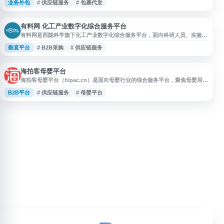
业务外包
# 供应链服务
# 包裹代发
铺发货辅助、包裹代发及相关供应链服务查询的用户。平台页面提供业务入口
与服务说明，方便用户了解礼品代发流程及相关资源。
有料网 化工产业数字化综合服务平台
有料网是西陇科学旗下化工产业数字化综合服务平台，面向科研人员、实验室
及相关企业提供化学试剂、化工原料、表面活性剂、日化原料、醇胺、溶剂、
垂直平台
# B2B采购
# 供应链服务
指示剂、基准试剂、色谱试剂等产品信息与采购服务。平台依托西陇科学研
发、生产和销售能力，支持精细化工原料交易与供应链服务。
海拍客母婴平台
海拍客母婴平台（hipac.cn）是面向母婴行业的综合服务平台，聚焦母婴用
品、渠道合作与门店经营相关需求，为品牌方、经销商及母婴门店提供商品、
B2B平台
# 供应链服务
# 母婴平台
供应链和业务协同支持。网站可用于了解海拍客平台业务、母婴行业服务内容
及合作入口，适合关注母婴零售、母婴供应链和渠道数字化服务的用户参考。