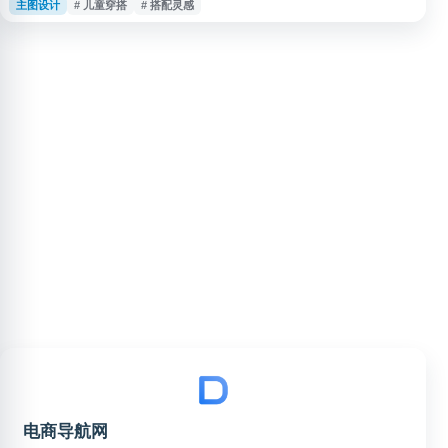
主图设计
# 儿童穿搭
# 搭配灵感
效果、流行风格及实际穿着呈现。适合关注童装选购、儿童穿搭、童装店铺展
示和服饰参考的用户浏览。
电商导航网