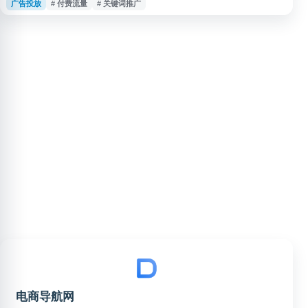
广告投放
# 付费流量
# 关键词推广
付费推广，提升商品在搜索及相关展示场景中的曝光，并结合点击、转化、花
费等数据优化投放策略，适用于店铺运营、商品引流和电商广告管理。
电商导航网