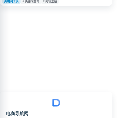
关键词工具
# 关键词查询
# 内容选题
数、视频数等数据参考。用户可用于抖音关键词查询、内容选题、需求分析和
流量趋势判断，辅助提升短视频内容策划与运营效率。
电商导航网