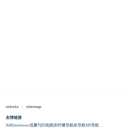
robots
sitemap
友情链接
AllEmoticon
流量刊
闪电图床
柠檬导航
奈导航
XR导航