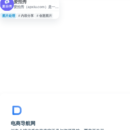
爱拍秀
爱拍秀（apxiu.com）是一个
以图片展示和视觉内容浏览
为核心的网站，面向用户提
图片处理
# 内容分享
# 创意图片
供相关作品查看、内容分享
与在线访问服务。网站名称
简洁易记，适合关注摄影、
图片展示、创意视觉内容及
在线图文资源的用户访问参
考。
电商导航网