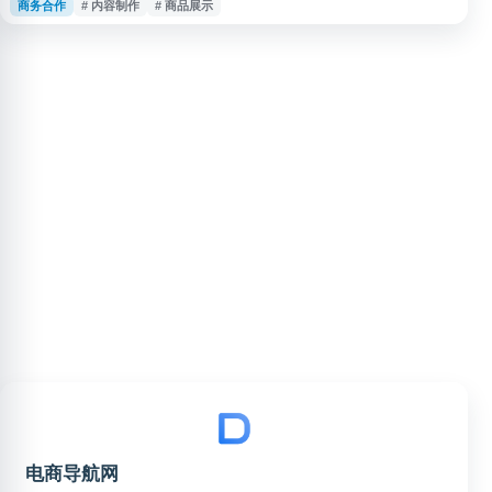
商务合作
# 内容制作
# 商品展示
品图片内容、丰富店铺展示素材的用户了解相关服务与合作方式，可作为电商
内容制作和买家秀资源查询参考。
电商导航网