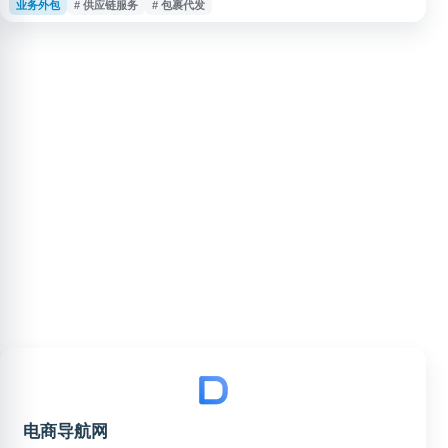
业务外包
# 供应链服务
# 包裹代发
铺发货辅助、包裹代发及相关供应链服务查询的用户。平台页面提供业务入口
与服务说明，方便用户了解礼品代发流程及相关资源。
电商导航网