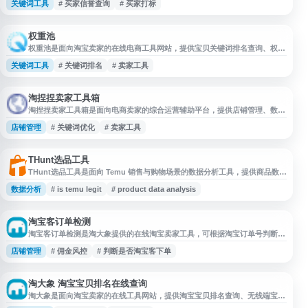
关键词工具
# 买家信誉查询
# 买家打标
键词卡首屏、生意参谋指数转换等功能。网站覆盖淘宝、天猫、京东、拼多多
等店铺运营场景，适合商家用于账号风险识别、关键词优化和日常运营辅助。
权重池
权重池是面向淘宝卖家的在线电商工具网站，提供宝贝关键词排名查询、权重
查询、降权检测、标题优化、信誉查询、历史价格查询、宝贝上下架查询及生
关键词工具
# 关键词排名
# 卖家工具
意参谋指数还原等功能。网站可帮助商家了解商品搜索表现与店铺运营数据，
辅助优化标题、提升排名和流量，适合淘宝运营、店铺管理和商品推广场景使
用。
淘捏捏卖家工具箱
淘捏捏卖家工具箱是面向电商卖家的综合运营辅助平台，提供店铺管理、数据
分析、营销推广等实用工具。平台支持淘宝、天猫等主流电商平台，帮助卖家
店铺管理
# 关键词优化
# 卖家工具
提升运营效率，优化店铺表现。主要功能包括商品管理、订单处理、客户服
务、数据统计分析、关键词优化、竞品监控等模块。工具箱采用可视化界面设
计，操作简便，适合中小卖家和电商团队使用。平台定期更新功能，响应电商
平台规则变化，为卖家提
THunt选品工具
THunt选品工具是面向 Temu 销售与购物场景的数据分析工具，提供商品数
据、价格信息及选品相关分析功能，帮助卖家了解 Temu 商品表现、市场趋势
数据分析
# is temu legit
# product data analysis
和价格变化。网站定位为一站式免费 Temu 工具，适合用于商品调研、选品参
考、价格对比和平台运营分析。
淘宝客订单检测
淘宝客订单检测是淘大象提供的在线淘宝卖家工具，可根据淘宝订单号判断订
单是否属于淘宝客下单，帮助商家识别刷手通过淘宝客链接下单的情况，降低
店铺管理
# 佣金风控
# 判断是否淘宝客下单
不必要的佣金支出。该工具适用于淘宝店铺运营、订单核查和推广佣金风控场
景，是在线卖家工具箱中的实用功能之一。
淘大象 淘宝宝贝排名在线查询
淘大象是面向淘宝卖家的在线工具网站，提供淘宝宝贝排名查询、无线端宝贝
排名查询等功能，帮助商家快速了解商品在相关关键词下的搜索排名情况。网