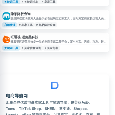
关键词工具
# 关键词排名
# 卖家工具
站适用于店铺运营、商品优化和日常数据排查，可作为淘宝卖家进行排名监测
与运营辅助的在线工具箱。
隐形降权查询
隐形降权查询是淘大象提供的在线淘宝卖家工具，面向淘宝商家和运营人员，
用于查询宝贝、商品或店铺是否存在疑似隐形降权情况。网站围绕淘宝隐形降
店铺管理
# 卖家工具
# 商品降权查询
权查询、宝贝降权查询、店铺降权查询等需求提供辅助检测入口，适合卖家在
商品优化、店铺运营和流量异常排查时参考使用。
旺透视 运营黑科技
旺透视运营黑科技是一站式电商卖家工具平台，面向淘宝、天猫、京东、拼多
多等店铺运营场景，提供淘宝买家信誉查询、淘宝小号查询、旺旺照妖镜、黑
关键词工具
# 买家信誉查询
# 买家打标
号查询、买家打标、旺旺强行打标、关键词排名查询、淘宝卡首屏、关键词卡
首屏、生意参谋指数转换等工具服务，帮助卖家进行账号风险识别、关键词优
化和店铺运营辅助。
电商导航网
汇集全球优质电商卖家工具与资源导航，覆盖亚马逊、
Temu、TikTok Shop、SHEIN、速卖通、Shopee、
Lazada、eBay 等跨境平台，以及淘宝、拼多多、京东、抖