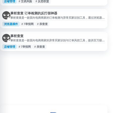
店铺管理
# 交易风险
# 反恶联盟
假人、职业差评师、淘宝小号、信誉等相关信息查询与共享功能，数据由会员
自主添加，旨在帮助商家进行风险识别、防敲诈交流和电商经营参考。
掌柜查查 订单检测的反打假神器
掌柜查查是一款面向电商商家的订单检测与异常买家识别工具，通过浏览器插
件对店铺订单进行自动甄别和过滤，帮助商家排查疑似恶意买家、职业打假人
浏览器插件
# 7举报网
# 亲查查
及异常账号。平台基于电商异常买家数据库，支持天猫、淘宝、京东、拼多多
等多个主流电商平台，适用于订单风控、淘宝查号、旺旺号查询、信誉查询等
场景，并提供免费试用。
掌柜查查
掌柜查查是一款面向电商商家的异常买家识别与订单风控工具，提供百万级电
商异常买家数据库，并通过浏览器插件对店铺订单进行自动甄别、过滤和风险
店铺管理
# 7举报网
# 亲查查
提示，帮助商家排查恶意买家、职业打假人及可疑账号。平台支持淘宝、天
猫、京东、拼多多等主流电商平台，适用于店铺日常运营、买家信誉查询和订
单风险管理。