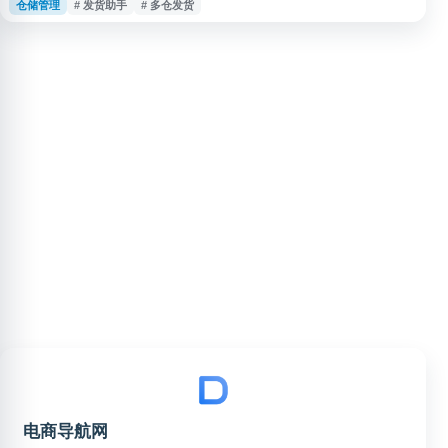
仓储管理
# 发货助手
# 多仓发货
台涵盖多类代发商品，支持发货助手与超时赔付等服务，适合需要礼品代发、
店铺补单发货及电商物流辅助的用户参考使用。
电商导航网