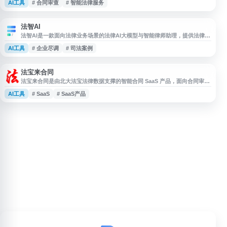
AI工具
# 合同审查
# 智能法律服务
咨询、风险评估、案例检索等多项服务。通过技术驱动，海瑞智法致力于提升
法律服务效率，降低企业法务成本，让专业法律服务更加便捷可及。平台面向
企业法务、律师事务所及个人用户，提供标准化与定制化相结合的服务模式，
帮助用户快速识别法律
法智AI
法智AI是一款面向法律业务场景的法律AI大模型与智能律师助理，提供法律检
索、法律咨询、合同审查、文书写作、案例法规查询、文件问答、企业尽调、
AI工具
# 企业尽调
# 司法案例
风险评估等功能。平台可辅助律师、企业法务及相关从业者进行法律研究、合
规审查、材料分析和日常法律支持，帮助提升法律服务与法律自动化处理效
率。
法宝来合同
法宝来合同是由北大法宝法律数据支撑的智能合同 SaaS 产品，面向合同审
查、合同对比、合同编辑和合同相关问答等业务场景。平台结合多种大模型与
AI工具
# SaaS
# SaaS产品
合同实务经验，提供智能审查、文本比对、合同文本编辑等功能，适合法务、
律师及企业合同管理人员用于提升合同处理效率。