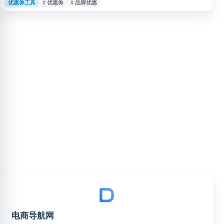
优惠券工具
# 优惠券
# 品牌优惠
信息，并按活动规则在天猫平台完成下单使用。该页面适合关注天猫新品、品
牌优惠、新客福利及电商购物折扣的用户参考。
电商导航网