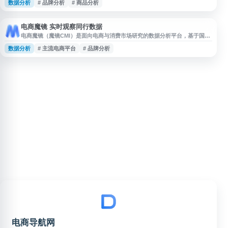
数据分析
# 品牌分析
# 商品分析
据、热门商品分析、账号数据监控和品牌分析等功能，辅助内容运营、账号涨
粉、电商选品与营销决策，适用于快手运营、商家及品牌方参考使用。
电商魔镜 实时观察同行数据
电商魔镜（魔镜CMI）是面向电商与消费市场研究的数据分析平台，基于国内
外电商数据、消费者评论和社媒文本，提供市场洞察、品牌分析、品类调研、
数据分析
# 主流电商平台
# 品牌分析
消费者研究等服务。平台覆盖主流电商及海外电商数据，帮助用户观察同行动
态、分析市场趋势与发现潜在机会，并提供镜界AI等工具支持高增长赛道发现
和创新概念验证。
电商导航网