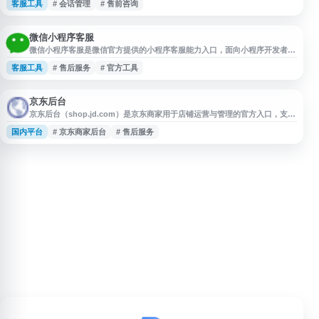
客服工具
# 会话管理
# 售前咨询
商经营者提供即时消息接待、会话管理和客户服务协作能力，帮助商家提升咨
询响应效率与店铺服务管理水平。
微信小程序客服
微信小程序客服是微信官方提供的小程序客服能力入口，面向小程序开发者和
运营者，用于配置、接入和管理用户咨询服务。平台支持小程序消息沟通、客
客服工具
# 售后服务
# 官方工具
服人员管理及相关服务设置，帮助商家和服务方在微信生态内处理用户反馈、
售前咨询和售后问题，适合需要搭建小程序客服体系的网站、企业和开发团队
参考使用。
京东后台
京东后台（shop.jd.com）是京东商家用于店铺运营与管理的官方入口，支持
商家登录后进行商品管理、订单处理、营销活动、数据查看、售后服务等日常
国内平台
# 京东商家后台
# 售后服务
经营操作。该平台面向京东入驻商家，帮助店铺集中处理电商运营相关事务，
适用于需要管理京东店铺、维护商品信息和跟进交易流程的用户。