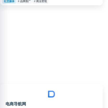
社交媒体
# 品牌推广
# 商业变现
达人营销实现品牌曝光与销售转化，同时为快手达人提供内容商业化变现渠
道。 平台核心功能包括达人资源匹配、营销任务发布、数据效果追踪等，支
持品牌方根据营销目标筛选合适的快手网红和达人进行合作。通过平台的智能
推荐和管理工具，企业可
电商导航网