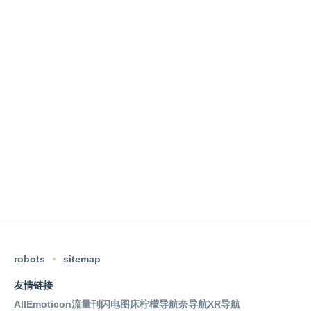
robots
sitemap
友情链接
AllEmoticon
流量刊
闪电图床
柠檬导航
奈导航
XR导航