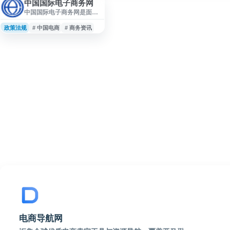
中国国际电子商务网
中国国际电子商务网是面向
电子商务领域的信息服务网
站，聚焦行业资讯、政策动
政策法规
# 中国电商
# 商务资讯
态、市场信息与相关服务内
容，为企业、从业者及关注
电子商务发展的用户提供参
考。网站可用于了解电子商
务行业发展趋势、相关政策
信息和市场动态，是电子商
务信息查询与行业观察的入
口之一。
电商导航网