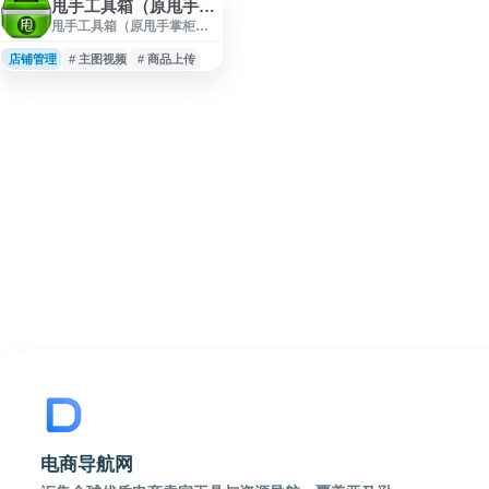
甩手工具箱（原甩手掌柜)
甩手工具箱（原甩手掌柜）
是一款面向电商卖家的网店
运营辅助软件，提供商品复
店铺管理
# 主图视频
# 商品上传
制、店铺复制、网店搬家、
图片复制、阿里数据包制作
与处理、数据包转换、主图
视频制作与复制等功能，支
持淘宝、微店、蘑菇街等平
台的商品上传与管理，适合
用于店铺商品整理、数据迁
移和日常运营效率提升。
电商导航网