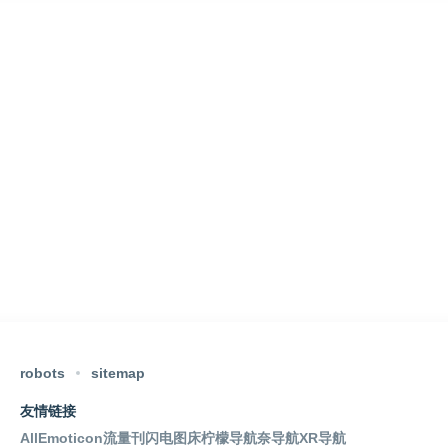
robots
sitemap
友情链接
AllEmoticon
流量刊
闪电图床
柠檬导航
奈导航
XR导航